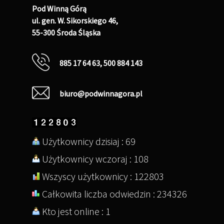
WYCIECZKI
Pod Winną Górą
ul. gen. W. Sikorskiego 46,
OBOZY ORAZ KOLONI
55-300 Środa Śląska
SPORTOWE
885 17 64 63, 500 884 143
biuro@podwinnagora.pl
Użytkownicy dzisiaj : 69
Użytkownicy wczoraj : 108
Wszyscy użytkownicy : 122803
Całkowita liczba odwiedzin : 234326
Kto jest online : 1