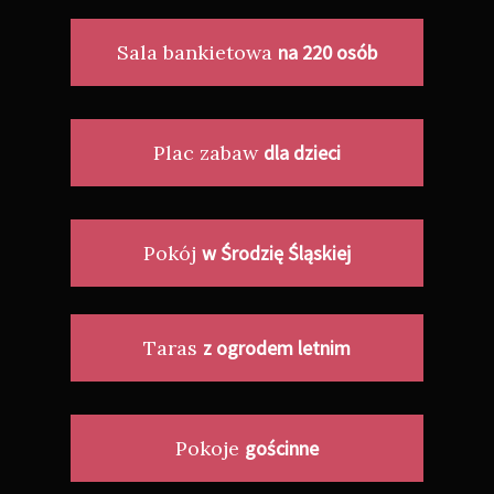
Sala bankietowa
na 220 osób
Plac zabaw
dla dzieci
Pokój
w Środzię Śląskiej
Taras
z ogrodem letnim
Pokoje
gościnne