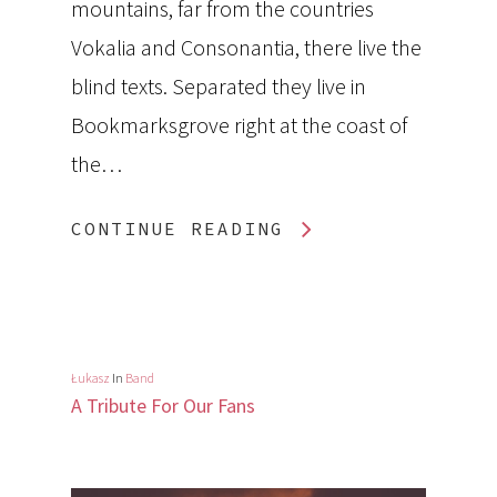
PRZYJĘCIA
mountains, far from the countries
STYPY
OKOLICZNOŚCIOWE
Vokalia and Consonantia, there live the
MENU
blind texts. Separated they live in
PRZYJĘCIA WESELNE
GALERIA
Bookmarksgrove right at the coast of
OBIADY WESELNE
the…
NOCLEGI
ZABAWY KARNAWAŁ
POKOJE GOŚCINNE
CONTINUE READING
KONTAKT
IMPREZY FIRMOWE
WYNAJEM MIESZKAŃ
WIGILIE FIRMOWE
KOMUNIE
Łukasz
In
Band
A Tribute For Our Fans
STYPY
GRUPY ZORGANIZOW